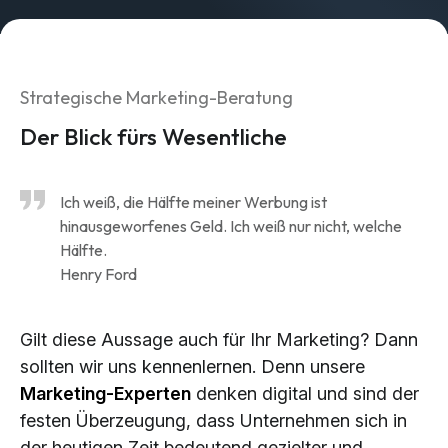
Brand Design & Grafik
Websites
Content-Kreation & Storytelling
Strategische Marketing-Beratung
Marketing
Der Blick fürs Wesentliche
360° Marketing
Ich weiß, die Hälfte meiner Werbung ist
Search-Marketing (SEO/GEO)
hinausgeworfenes Geld. Ich weiß nur nicht, welche
Online Werbung (SEA/SMA)
Hälfte.
Social Media Marketing (SMM)
Henry Ford
E-Mail Marketing
Gilt diese Aussage auch für Ihr Marketing? Dann
Applications
sollten wir uns kennenlernen. Denn unsere
Marketing-Experten
denken digital und sind der
Web-Applikationen
festen Überzeugung, dass Unternehmen sich in
CMS - Content Management System
der heutigen Zeit bedeutend gezielter und