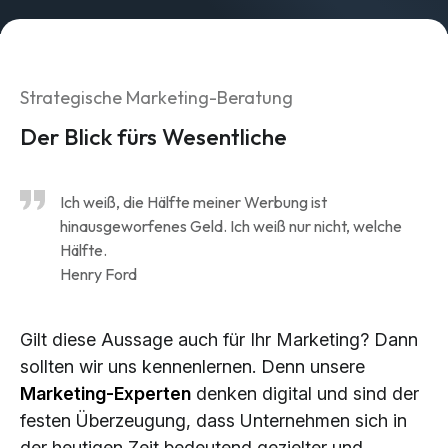
Brand Design & Grafik
Websites
Content-Kreation & Storytelling
Strategische Marketing-Beratung
Marketing
Der Blick fürs Wesentliche
360° Marketing
Ich weiß, die Hälfte meiner Werbung ist
Search-Marketing (SEO/GEO)
hinausgeworfenes Geld. Ich weiß nur nicht, welche
Online Werbung (SEA/SMA)
Hälfte.
Social Media Marketing (SMM)
Henry Ford
E-Mail Marketing
Gilt diese Aussage auch für Ihr Marketing? Dann
Applications
sollten wir uns kennenlernen. Denn unsere
Marketing-Experten
denken digital und sind der
Web-Applikationen
festen Überzeugung, dass Unternehmen sich in
CMS - Content Management System
der heutigen Zeit bedeutend gezielter und