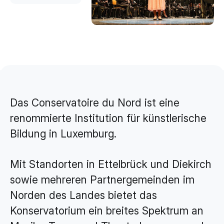
Brand Design & Grafik
Websites
Content-Kreation & Storytelling
Marketing
360° Marketing
Das Conservatoire du Nord ist eine
Search-Marketing (SEO/GEO)
renommierte Institution für künstlerische
Online Werbung (SEA/SMA)
Bildung in Luxemburg.
Social Media Marketing (SMM)
E-Mail Marketing
Mit Standorten in Ettelbrück und Diekirch
sowie mehreren Partnergemeinden im
Applications
Norden des Landes bietet das
Web-Applikationen
Konservatorium ein breites Spektrum an
CMS - Content Management System