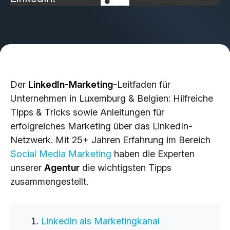
Brand Design & Grafik
Websites
Content-Kreation & Storytelling
Marketing
Der
LinkedIn-Marketing
-Leitfaden für
360° Marketing
Unternehmen in Luxemburg & Belgien: Hilfreiche
Search-Marketing (SEO/GEO)
Tipps & Tricks sowie Anleitungen für
Online Werbung (SEA/SMA)
erfolgreiches Marketing über das LinkedIn-
Social Media Marketing (SMM)
Netzwerk. Mit 25+ Jahren Erfahrung im Bereich
E-Mail Marketing
Social Media Marketing
haben die Experten
unserer
Agentur
die wichtigsten Tipps
zusammengestellt.
Applications
Web-Applikationen
LinkedIn als Marketingkanal
CMS - Content Management System