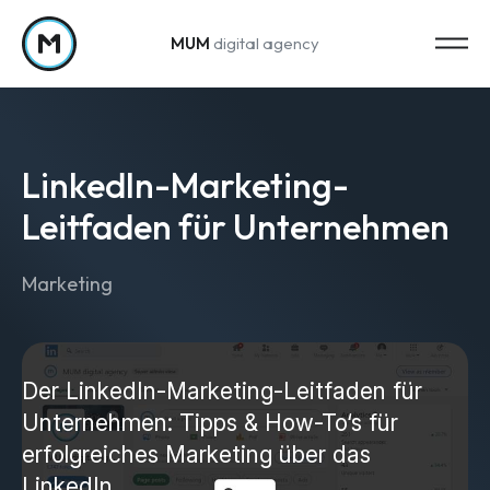
MUM
digital agency
Zum Inhalt springen
LinkedIn-Marketing-
Leitfaden für Unternehmen
Marketing
Strategy
Marketing-Strategie
Web Analytics & Reporting
Der LinkedIn-Marketing-Leitfaden für
Unternehmen: Tipps & How-To‘s für
Creation
erfolgreiches Marketing über das
LinkedIn.