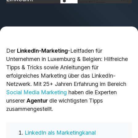
Brand Design & Grafik
Websites
Content-Kreation & Storytelling
Marketing
Der
LinkedIn-Marketing
-Leitfaden für
360° Marketing
Unternehmen in Luxemburg & Belgien: Hilfreiche
Search-Marketing (SEO/GEO)
Tipps & Tricks sowie Anleitungen für
Online Werbung (SEA/SMA)
erfolgreiches Marketing über das LinkedIn-
Social Media Marketing (SMM)
Netzwerk. Mit 25+ Jahren Erfahrung im Bereich
E-Mail Marketing
Social Media Marketing
haben die Experten
unserer
Agentur
die wichtigsten Tipps
zusammengestellt.
Applications
Web-Applikationen
LinkedIn als Marketingkanal
CMS - Content Management System