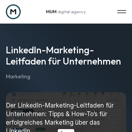
MUM
digital agency
Zum Inhalt springen
LinkedIn-Marketing-
Leitfaden für Unternehmen
Marketing
Strategy
Marketing-Strategie
Web Analytics & Reporting
Der LinkedIn-Marketing-Leitfaden für
Unternehmen: Tipps & How-To‘s für
Creation
erfolgreiches Marketing über das
LinkedIn.