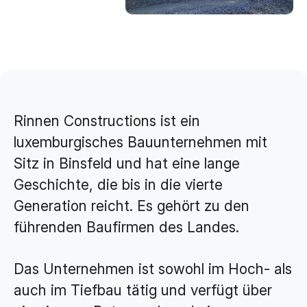
Brand Design & Grafik
Websites
Content-Kreation & Storytelling
Marketing
360° Marketing
Rinnen Constructions ist ein
Search-Marketing (SEO/GEO)
luxemburgisches Bauunternehmen mit
Online Werbung (SEA/SMA)
Sitz in Binsfeld und hat eine lange
Geschichte, die bis in die vierte
Social Media Marketing (SMM)
Generation reicht. Es gehört zu den
E-Mail Marketing
führenden Baufirmen des Landes.
Applications
Das Unternehmen ist sowohl im Hoch- als
Web-Applikationen
auch im Tiefbau tätig und verfügt über
CMS - Content Management System