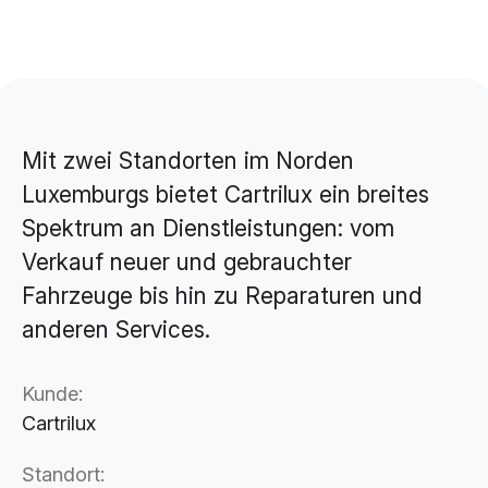
Brand Design & Grafik
Websites
Content-Kreation & Storytelling
Marketing
Mit zwei Standorten im Norden
360° Marketing
Luxemburgs bietet Cartrilux ein breites
Search-Marketing (SEO/GEO)
Spektrum an Dienstleistungen: vom
Online Werbung (SEA/SMA)
Verkauf neuer und gebrauchter
Social Media Marketing (SMM)
Fahrzeuge bis hin zu Reparaturen und
E-Mail Marketing
anderen Services.
Kunde:
Applications
Cartrilux
Web-Applikationen
CMS - Content Management System
Standort: