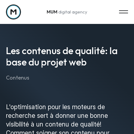
MUM
digital agency
Passer au contenu
Les contenus de qualité: la
base du projet web
Contenus
Strategy
Stratégie marketing
Web Analytics & Reporting
L'optimisation pour les moteurs de
recherche sert à donner une bonne
Creation
visibilité à un contenu de qualité!
Comment soigner son contenu pour