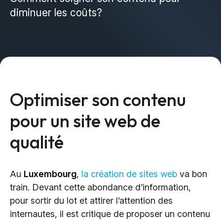
Design & Identité graphique
diminuer les coûts?
Création de sites web
Création de contenu & storytelling
Marketing
Marketing 360°
Optimiser son contenu
Référencement (SEO/GEO)
pour un site web de
Publicité en ligne (SEA/SMA)
Social Media Marketing (SMM)
qualité
Marketing par e-mail
Au
Luxembourg
,
la création de sites web
va bon
Applications
train. Devant cette abondance d’information,
Applications web
pour sortir du lot et attirer l’attention des
internautes, il est critique de proposer un contenu
CMS - Systèmes de gestion de contenus