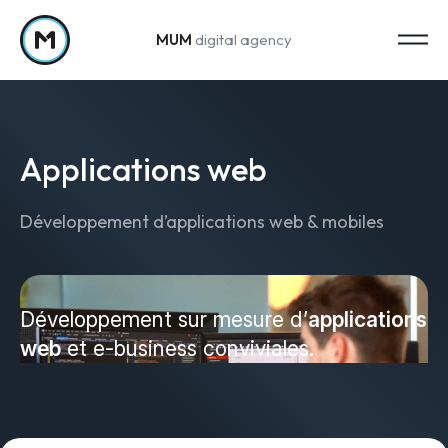
MUM
digital agency
Passer au contenu
Applications web
Développement d’applications web & mobiles
Strategy
Stratégie marketing
Développement sur mesure d’
applications
web
et e-business conviviales.
Web Analytics & Reporting
Creation