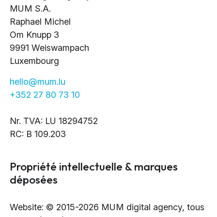
Design & Identité graphique
MUM S.A.
Création de sites web
Raphael Michel
Création de contenu & storytelling
Om Knupp 3
9991 Weiswampach
Luxembourg
Marketing
hello@mum.lu
Marketing 360°
+352 27 80 73 10
Référencement (SEO/GEO)
Publicité en ligne (SEA/SMA)
Nr. TVA: LU 18294752
Social Media Marketing (SMM)
RC: B 109.203
Marketing par e-mail
Propriété intellectuelle & marques
Applications
déposées
Applications web
Website: © 2015-2026 MUM digital agency, tous
CMS - Systèmes de gestion de contenus