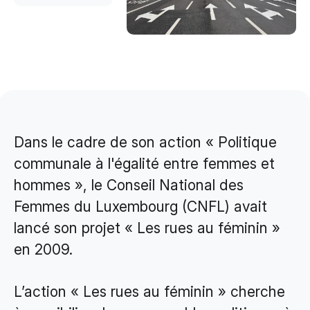
Design & Identité graphique
Création de sites web
Création de contenu & storytelling
Marketing
Marketing 360°
Dans le cadre de son action « Politique
Référencement (SEO/GEO)
communale à l'égalité entre femmes et
Publicité en ligne (SEA/SMA)
hommes », le Conseil National des
Social Media Marketing (SMM)
Femmes du Luxembourg (CNFL) avait
Marketing par e-mail
lancé son projet « Les rues au féminin »
en 2009.
Applications
Applications web
L’action « Les rues au féminin » cherche
CMS - Systèmes de gestion de contenus