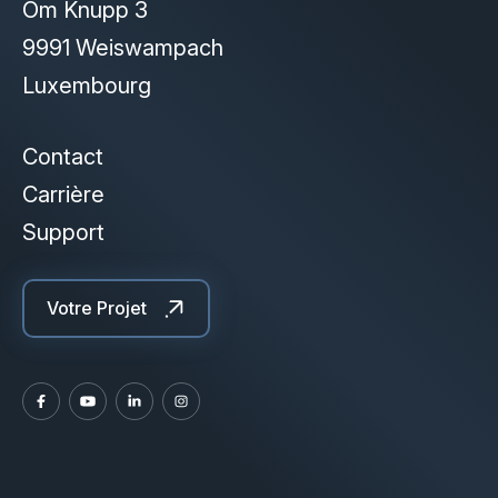
Om Knupp 3
Cloud Services
9991 Weiswampach
Solutions IA
Luxembourg
Contact
Carrière
Support
Votre Projet