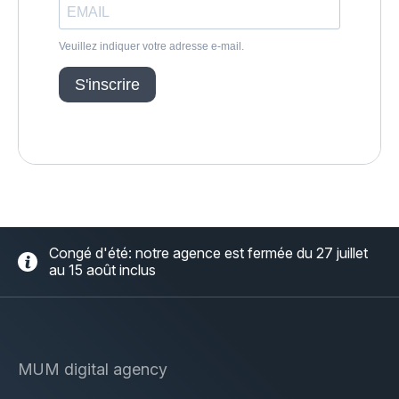
Design & Identité graphique
Création de sites web
Création de contenu & storytelling
Marketing
Marketing 360°
Référencement (SEO/GEO)
Publicité en ligne (SEA/SMA)
Social Media Marketing (SMM)
Congé d'été: notre agence est fermée du 27 juillet
Marketing par e-mail
au 15 août inclus
Applications
Applications web
MUM digital agency
CMS - Systèmes de gestion de contenus