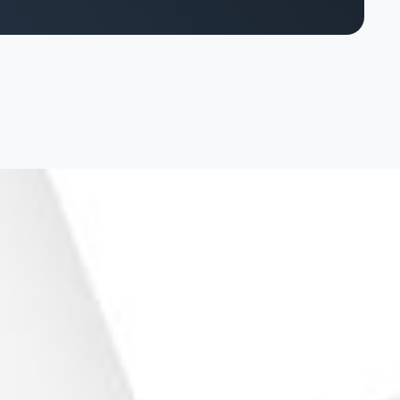
hique
torytelling