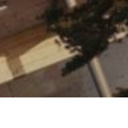
M
Market
Référe
Publici
Social
Market