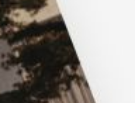
arketing
Applications
ing 360°
Applications web
ncement (SEO/GEO)
CMS - Systèmes de ges
té en ligne (SEA/SMA)
Cloud Services
 Media Marketing (SMM)
Solutions IA
ing par e-mail