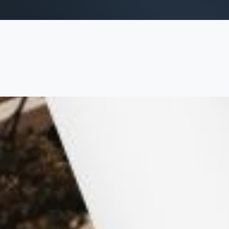
trategy
Creation
ie marketing
Design & Identité grap
alytics & Reporting
Création de sites web
Création de contenu & s