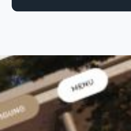
S
Stratég
Web An