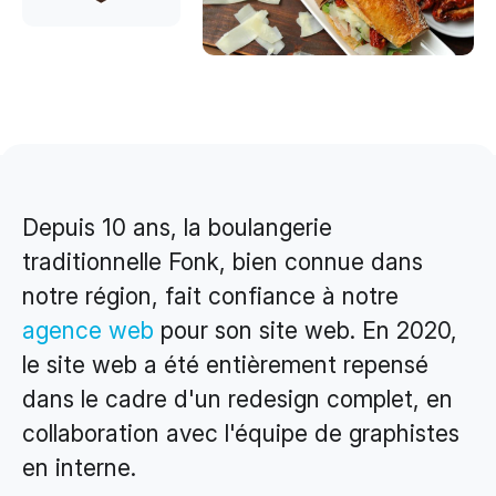
Design & Identité graphique
Création de sites web
Création de contenu & storytelling
Marketing
Marketing 360°
Depuis 10 ans, la boulangerie
Référencement (SEO/GEO)
traditionnelle Fonk, bien connue dans
Publicité en ligne (SEA/SMA)
notre région, fait confiance à notre
Social Media Marketing (SMM)
agence web
pour son site web. En 2020,
Marketing par e-mail
le site web a été entièrement repensé
dans le cadre d'un redesign complet, en
Applications
collaboration avec l'équipe de graphistes
Applications web
en interne.
CMS - Systèmes de gestion de contenus