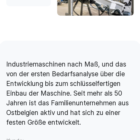
Brand Design & Grafik
Websites
Content-Kreation & Storytelling
Marketing
360° Marketing
Industriemaschinen nach Maß, und das
Search-Marketing (SEO/GEO)
von der ersten Bedarfsanalyse über die
Online Werbung (SEA/SMA)
Entwicklung bis zum schlüsselfertigen
Social Media Marketing (SMM)
Einbau der Maschine. Seit mehr als 50
E-Mail Marketing
Jahren ist das Familienunternehmen aus
Ostbelgien aktiv und hat sich zu einer
Applications
festen Größe entwickelt.
Web-Applikationen
CMS - Content Management System