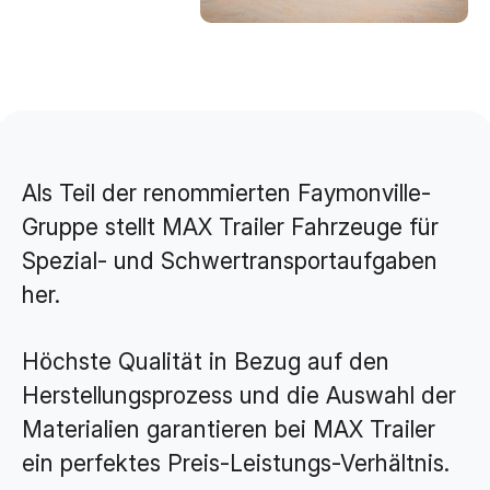
Brand Design & Grafik
Websites
Content-Kreation & Storytelling
Marketing
360° Marketing
Als Teil der renommierten Faymonville-
Search-Marketing (SEO/GEO)
Gruppe stellt MAX Trailer Fahrzeuge für
Online Werbung (SEA/SMA)
Spezial- und Schwertransportaufgaben
her.
Social Media Marketing (SMM)
E-Mail Marketing
Höchste Qualität in Bezug auf den
Herstellungsprozess und die Auswahl der
Applications
Materialien garantieren bei MAX Trailer
Web-Applikationen
ein perfektes Preis-Leistungs-Verhältnis.
CMS - Content Management System