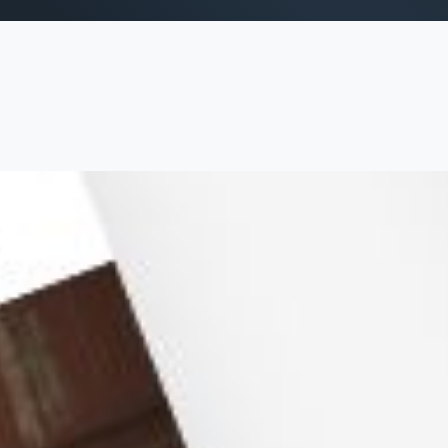
trategy
Creation
ing-Strategie
Brand Design & Grafik
alytics & Reporting
Websites
Content-Kreation & Sto