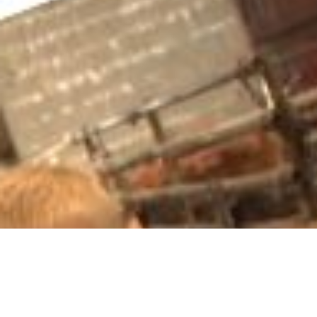
M
360° M
Search
Online
Social
E-Mail