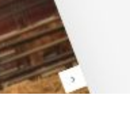
arketing
Applications
arketing
Web-Applikationen
-Marketing (SEO/GEO)
CMS - Content Manag
 Werbung (SEA/SMA)
Cloud Services
 Media Marketing (SMM)
KI-Lösungen
 Marketing