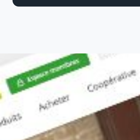
S
Market
Web An