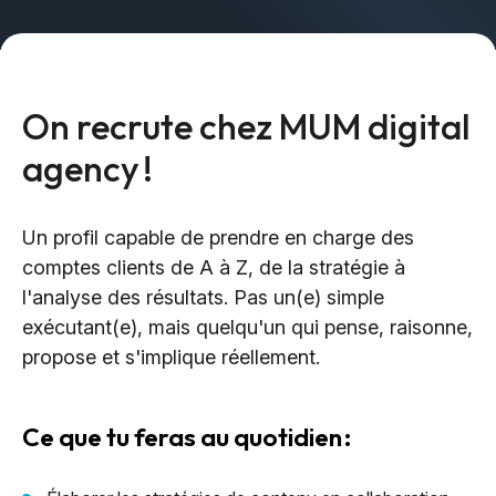
Design & Identité graphique
Création de sites web
Création de contenu & storytelling
On recrute chez MUM digital
Marketing
agency !
Marketing 360°
Référencement (SEO/GEO)
Un profil capable de prendre en charge des
Publicité en ligne (SEA/SMA)
comptes clients de A à Z, de la stratégie à
Social Media Marketing (SMM)
l'analyse des résultats. Pas un(e) simple
exécutant(e), mais quelqu'un qui pense, raisonne,
Marketing par e-mail
propose et s'implique réellement.
Applications
Ce que tu feras au quotidien :
Applications web
CMS - Systèmes de gestion de contenus