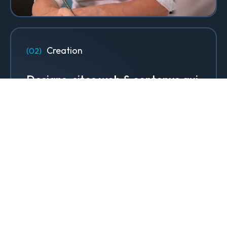
Creation
Designs, sites web & contenus qui
font rayonner votre marque.
Design & Identité graphique
Création de sites web
Création de contenu & storytelling