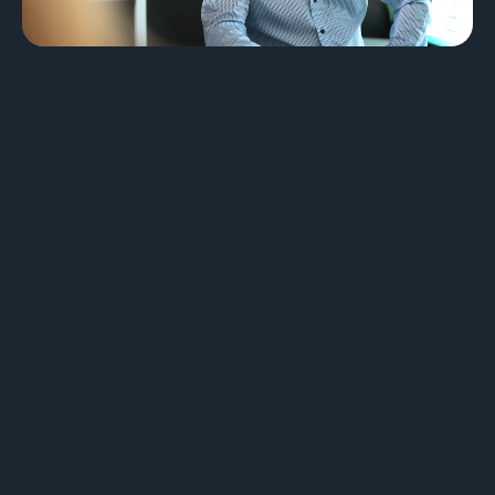
Design & Identité graphique
Création de sites web
Création de contenu & storytelling
Marketing
Marketing 360°
Référencement (SEO/GEO)
Publicité en ligne (SEA/SMA)
Social Media Marketing (SMM)
Marketing par e-mail
Applications
Applications web
CMS - Systèmes de gestion de contenus