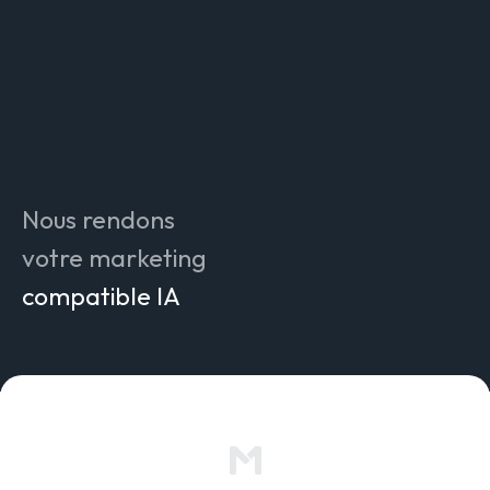
simple
attrayant
efficace
innovant
compréhensible
Nous rendons
authentique
votre marketing
compatible IA
mesurable
durable
pérenne
simple