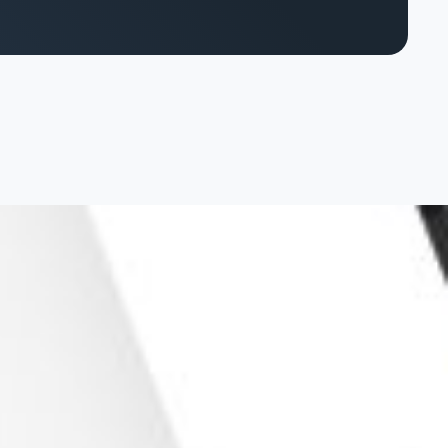
hique
torytelling