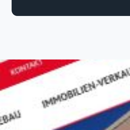
S
Stratég
Web An