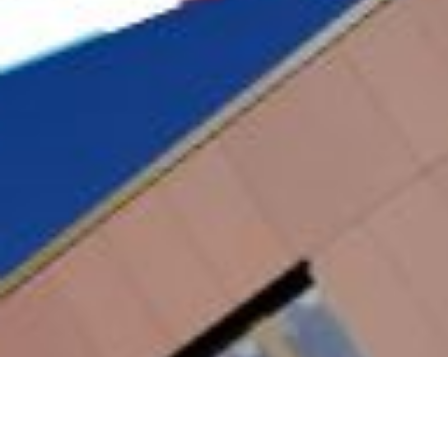
M
Market
Référe
Publici
Social
Market