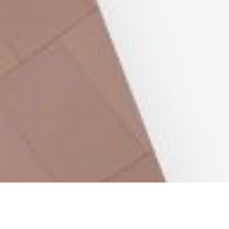
arketing
Applications
ing 360°
Applications web
ncement (SEO/GEO)
CMS - Systèmes de ges
té en ligne (SEA/SMA)
Cloud Services
 Media Marketing (SMM)
Solutions IA
ing par e-mail