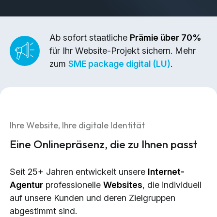
Brand Design & Grafik
Websites
Content-Kreation & Storytelling
Ab sofort staatliche
Prämie über 70%
für Ihr Website-Projekt sichern. Mehr
Marketing
zum
SME package digital (LU)
.
360° Marketing
Search-Marketing (SEO/GEO)
Online Werbung (SEA/SMA)
Ihre Website, Ihre digitale Identität
Social Media Marketing (SMM)
Eine Onlinepräsenz, die zu Ihnen passt
E-Mail Marketing
Seit 25+ Jahren entwickelt unsere
Internet-
Applications
Agentur
professionelle
Websites
, die individuell
Web-Applikationen
auf unsere Kunden und deren Zielgruppen
CMS - Content Management System
abgestimmt sind.