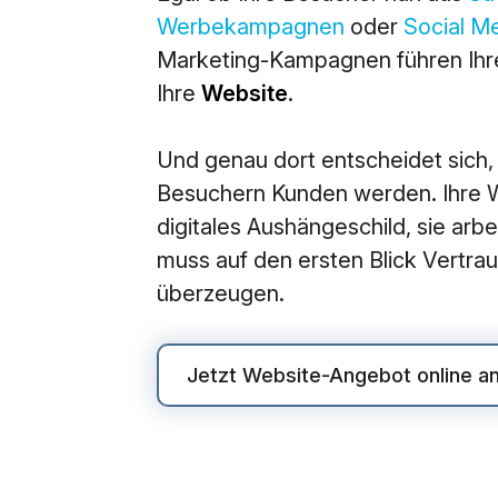
Werbekampagnen
oder
Social M
M
Marketing-Kampagnen führen Ihre
360° M
Ihre
Website
.
Search
Und genau dort entscheidet sich,
Online
Besuchern Kunden werden. Ihre We
Social
digitales Aushängeschild, sie arbei
E-Mail
muss auf den ersten Blick Vertr
überzeugen.
Jetzt Website-Angebot online a