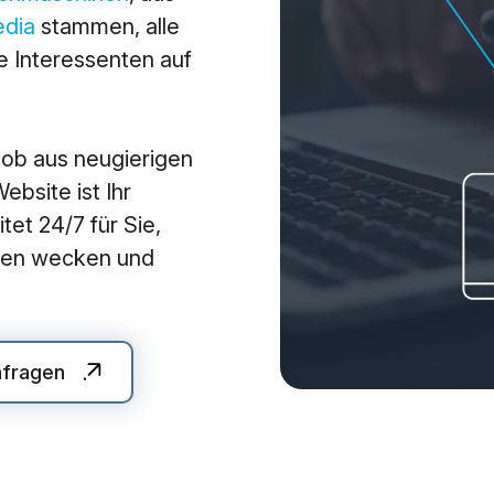
edia
stammen, alle
arketing
Applications
 Interessenten auf
arketing
Web-Applikationen
-Marketing (SEO/GEO)
CMS - Content Manag
 ob aus neugierigen
 Werbung (SEA/SMA)
Cloud Services
bsite ist Ihr
 Media Marketing (SMM)
KI-Lösungen
tet 24/7 für Sie,
 Marketing
auen wecken und
nfragen