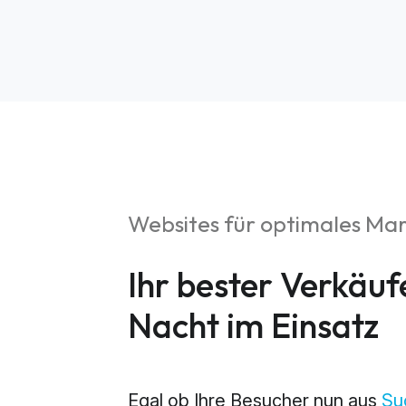
Websites für optimales Ma
S
Ihr bester Verkäuf
Market
Nacht im Einsatz
Web An
Egal ob Ihre Besucher nun aus
Su