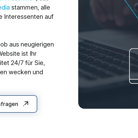
edia
stammen, alle
arketing
Applications
 Interessenten auf
arketing
Web-Applikationen
-Marketing (SEO/GEO)
CMS - Content Manag
 ob aus neugierigen
 Werbung (SEA/SMA)
Cloud Services
bsite ist Ihr
 Media Marketing (SMM)
KI-Lösungen
tet 24/7 für Sie,
 Marketing
auen wecken und
nfragen