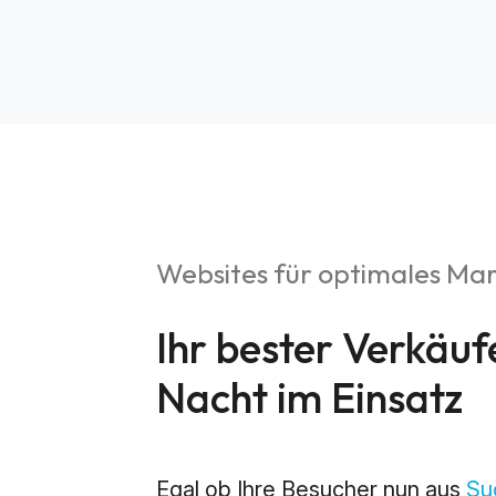
Websites für optimales Ma
S
Ihr bester Verkäuf
Market
Nacht im Einsatz
Web An
Egal ob Ihre Besucher nun aus
Su