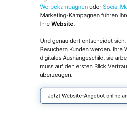
Werbekampagnen
oder
Social M
M
Marketing-Kampagnen führen Ihre
360° M
Ihre
Website
.
Search
Und genau dort entscheidet sich,
Online
Besuchern Kunden werden. Ihre We
Social
digitales Aushängeschild, sie arbei
E-Mail
muss auf den ersten Blick Vertr
überzeugen.
Jetzt Website-Angebot online a