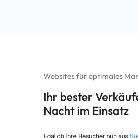
Websites für optimales Ma
S
Ihr bester Verkäuf
Market
Nacht im Einsatz
Web An
Egal ob Ihre Besucher nun aus
Su