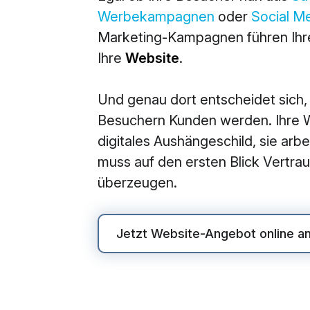
Werbekampagnen
oder
Social M
M
Marketing-Kampagnen führen Ihre
360° M
Ihre
Website
.
Search
Und genau dort entscheidet sich,
Online
Besuchern Kunden werden. Ihre We
Social
digitales Aushängeschild, sie arbei
E-Mail
muss auf den ersten Blick Vertr
überzeugen.
Jetzt Website-Angebot online a