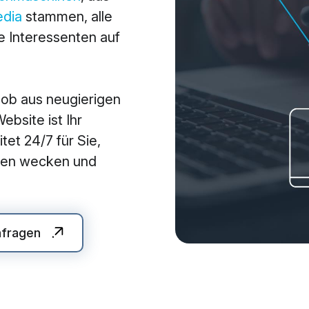
edia
stammen, alle
arketing
Applications
 Interessenten auf
arketing
Web-Applikationen
-Marketing (SEO/GEO)
CMS - Content Manag
 ob aus neugierigen
 Werbung (SEA/SMA)
Cloud Services
bsite ist Ihr
 Media Marketing (SMM)
KI-Lösungen
tet 24/7 für Sie,
 Marketing
auen wecken und
nfragen