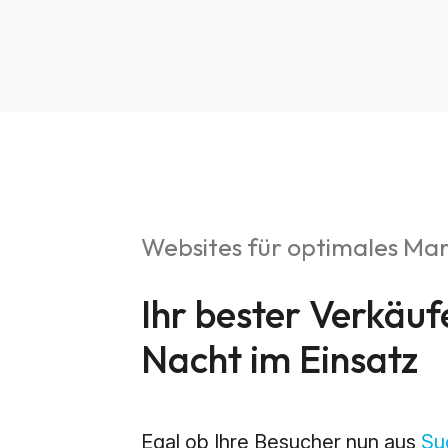
Websites für optimales Ma
S
Ihr bester Verkäuf
Market
Nacht im Einsatz
Web An
Egal ob Ihre Besucher nun aus
Su