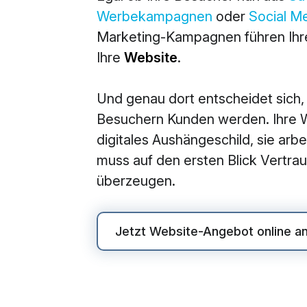
Werbekampagnen
oder
Social M
M
Marketing-Kampagnen führen Ihre
360° M
Ihre
Website
.
Search
Und genau dort entscheidet sich,
Online
Besuchern Kunden werden. Ihre We
Social
digitales Aushängeschild, sie arbei
E-Mail
muss auf den ersten Blick Vertr
überzeugen.
Jetzt Website-Angebot online a