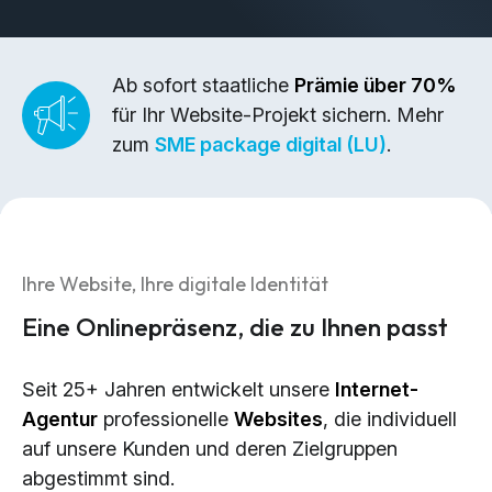
Brand Design & Grafik
Websites
Content-Kreation & Storytelling
Ab sofort staatliche
Prämie über 70%
für Ihr Website-Projekt sichern. Mehr
Marketing
zum
SME package digital (LU)
.
360° Marketing
Search-Marketing (SEO/GEO)
Online Werbung (SEA/SMA)
Ihre Website, Ihre digitale Identität
Social Media Marketing (SMM)
Eine Onlinepräsenz, die zu Ihnen passt
E-Mail Marketing
Seit 25+ Jahren entwickelt unsere
Internet-
Applications
Agentur
professionelle
Websites
, die individuell
Web-Applikationen
auf unsere Kunden und deren Zielgruppen
CMS - Content Management System
abgestimmt sind.