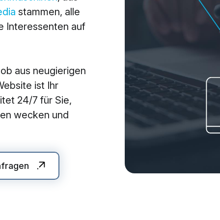
edia
stammen, alle
arketing
Applications
 Interessenten auf
arketing
Web-Applikationen
-Marketing (SEO/GEO)
CMS - Content Manag
 ob aus neugierigen
 Werbung (SEA/SMA)
Cloud Services
bsite ist Ihr
 Media Marketing (SMM)
KI-Lösungen
tet 24/7 für Sie,
 Marketing
auen wecken und
nfragen