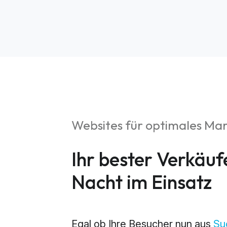
Websites für optimales Ma
S
Ihr bester Verkäuf
Market
Nacht im Einsatz
Web An
Egal ob Ihre Besucher nun aus
Su