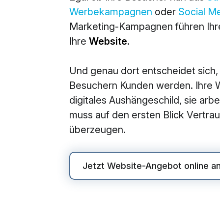
Werbekampagnen
oder
Social M
M
Marketing-Kampagnen führen Ihre
360° M
Ihre
Website
.
Search
Und genau dort entscheidet sich,
Online
Besuchern Kunden werden. Ihre We
Social
digitales Aushängeschild, sie arbei
E-Mail
muss auf den ersten Blick Vertr
überzeugen.
Jetzt Website-Angebot online a