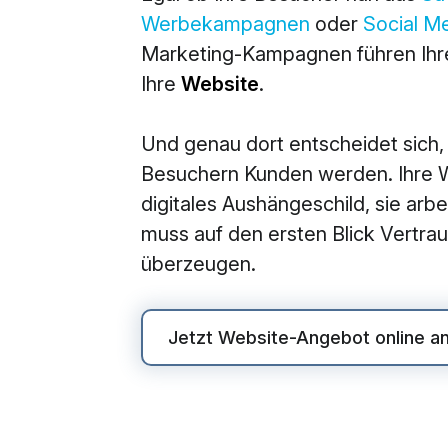
Werbekampagnen
oder
Social M
M
Marketing-Kampagnen führen Ihre
360° M
Ihre
Website
.
Search
Und genau dort entscheidet sich,
Online
Besuchern Kunden werden. Ihre We
Social
digitales Aushängeschild, sie arbei
E-Mail
muss auf den ersten Blick Vertr
überzeugen.
Jetzt Website-Angebot online a