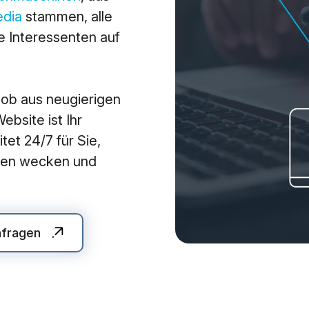
edia
stammen, alle
arketing
Applications
 Interessenten auf
arketing
Web-Applikationen
-Marketing (SEO/GEO)
CMS - Content Manag
 ob aus neugierigen
 Werbung (SEA/SMA)
Cloud Services
bsite ist Ihr
 Media Marketing (SMM)
KI-Lösungen
tet 24/7 für Sie,
 Marketing
auen wecken und
nfragen