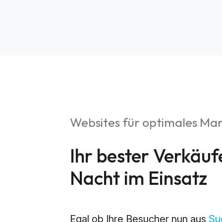
Websites für optimales Ma
S
Ihr bester Verkäuf
Market
Nacht im Einsatz
Web An
Egal ob Ihre Besucher nun aus
Su