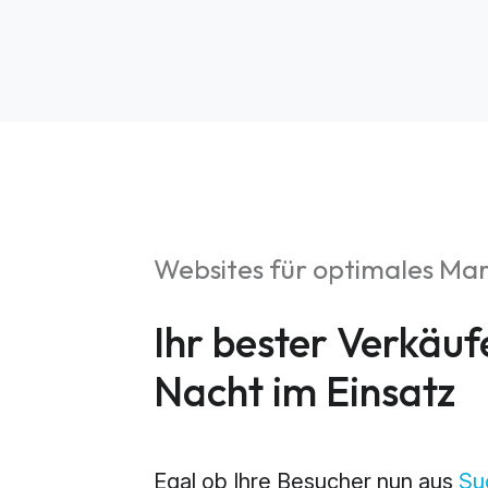
Websites für optimales Ma
S
Ihr bester Verkäuf
Market
Nacht im Einsatz
Web An
Egal ob Ihre Besucher nun aus
Su