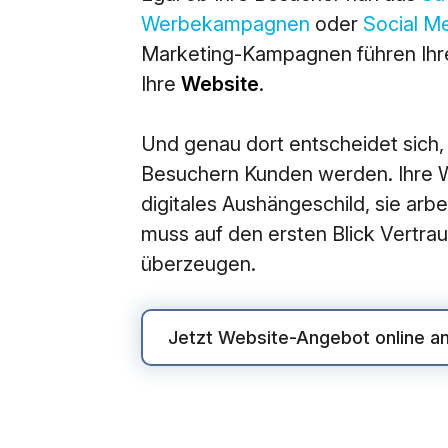
Werbekampagnen
oder
Social M
M
Marketing-Kampagnen führen Ihre
360° M
Ihre
Website
.
Search
Und genau dort entscheidet sich,
Online
Besuchern Kunden werden. Ihre We
Social
digitales Aushängeschild, sie arbei
E-Mail
muss auf den ersten Blick Vertr
überzeugen.
Jetzt Website-Angebot online a