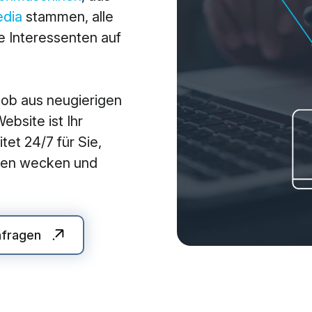
edia
stammen, alle
arketing
Applications
 Interessenten auf
arketing
Web-Applikationen
-Marketing (SEO/GEO)
CMS - Content Manag
 ob aus neugierigen
 Werbung (SEA/SMA)
Cloud Services
bsite ist Ihr
 Media Marketing (SMM)
KI-Lösungen
tet 24/7 für Sie,
 Marketing
auen wecken und
nfragen