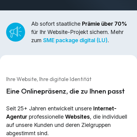
Brand Design & Grafik
Websites
Content-Kreation & Storytelling
Ab sofort staatliche
Prämie über 70%
für Ihr Website-Projekt sichern. Mehr
Marketing
zum
SME package digital (LU)
.
360° Marketing
Search-Marketing (SEO/GEO)
Online Werbung (SEA/SMA)
Ihre Website, Ihre digitale Identität
Social Media Marketing (SMM)
Eine Onlinepräsenz, die zu Ihnen passt
E-Mail Marketing
Seit 25+ Jahren entwickelt unsere
Internet-
Applications
Agentur
professionelle
Websites
, die individuell
Web-Applikationen
auf unsere Kunden und deren Zielgruppen
CMS - Content Management System
abgestimmt sind.