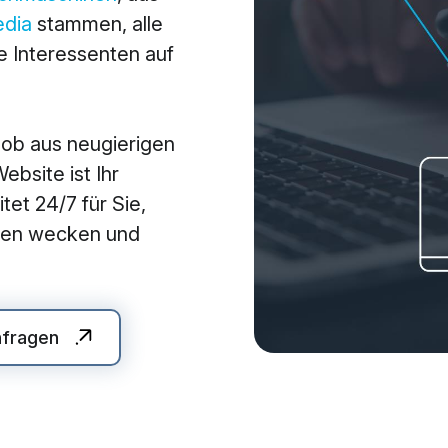
edia
stammen, alle
arketing
Applications
 Interessenten auf
arketing
Web-Applikationen
-Marketing (SEO/GEO)
CMS - Content Manag
 ob aus neugierigen
 Werbung (SEA/SMA)
Cloud Services
bsite ist Ihr
 Media Marketing (SMM)
KI-Lösungen
tet 24/7 für Sie,
 Marketing
auen wecken und
nfragen