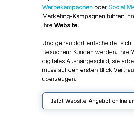
Werbekampagnen
oder
Social M
M
Marketing-Kampagnen führen Ihre
360° M
Ihre
Website
.
Search
Und genau dort entscheidet sich,
Online
Besuchern Kunden werden. Ihre We
Social
digitales Aushängeschild, sie arbei
E-Mail
muss auf den ersten Blick Vertr
überzeugen.
Jetzt Website-Angebot online a