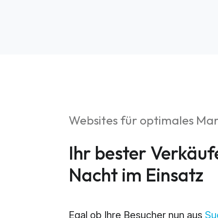
Websites für optimales Ma
S
Ihr bester Verkäuf
Market
Nacht im Einsatz
Web An
Egal ob Ihre Besucher nun aus
Su