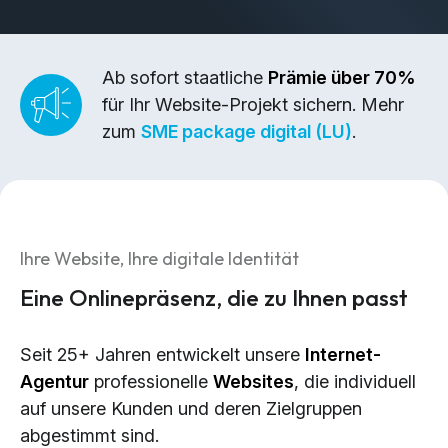
Brand Design & Grafik
Websites
Content-Kreation & Storytelling
Ab sofort staatliche
Prämie über 70%
für Ihr Website-Projekt sichern. Mehr
Marketing
zum
SME package digital (LU)
.
360° Marketing
Search-Marketing (SEO/GEO)
Online Werbung (SEA/SMA)
Ihre Website, Ihre digitale Identität
Social Media Marketing (SMM)
Eine Onlinepräsenz, die zu Ihnen passt
E-Mail Marketing
Seit 25+ Jahren entwickelt unsere
Internet-
Applications
Agentur
professionelle
Websites
, die individuell
Web-Applikationen
auf unsere Kunden und deren Zielgruppen
CMS - Content Management System
abgestimmt sind.