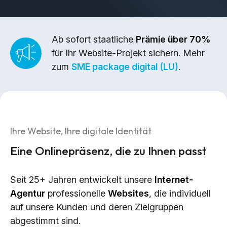
Brand Design & Grafik
Websites
Content-Kreation & Storytelling
Ab sofort staatliche
Prämie über 70%
für Ihr Website-Projekt sichern. Mehr
Marketing
zum
SME package digital (LU)
.
360° Marketing
Search-Marketing (SEO/GEO)
Online Werbung (SEA/SMA)
Ihre Website, Ihre digitale Identität
Social Media Marketing (SMM)
Eine Onlinepräsenz, die zu Ihnen passt
E-Mail Marketing
Seit 25+ Jahren entwickelt unsere
Internet-
Applications
Agentur
professionelle
Websites
, die individuell
Web-Applikationen
auf unsere Kunden und deren Zielgruppen
CMS - Content Management System
abgestimmt sind.