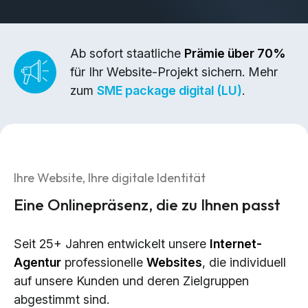
Brand Design & Grafik
Websites
Content-Kreation & Storytelling
Ab sofort staatliche
Prämie über 70%
für Ihr Website-Projekt sichern. Mehr
Marketing
zum
SME package digital (LU)
.
360° Marketing
Search-Marketing (SEO/GEO)
Online Werbung (SEA/SMA)
Ihre Website, Ihre digitale Identität
Social Media Marketing (SMM)
Eine Onlinepräsenz, die zu Ihnen passt
E-Mail Marketing
Seit 25+ Jahren entwickelt unsere
Internet-
Applications
Agentur
professionelle
Websites
, die individuell
Web-Applikationen
auf unsere Kunden und deren Zielgruppen
CMS - Content Management System
abgestimmt sind.