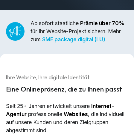
Brand Design & Grafik
Websites
Content-Kreation & Storytelling
Ab sofort staatliche
Prämie über 70%
für Ihr Website-Projekt sichern. Mehr
Marketing
zum
SME package digital (LU)
.
360° Marketing
Search-Marketing (SEO/GEO)
Online Werbung (SEA/SMA)
Ihre Website, Ihre digitale Identität
Social Media Marketing (SMM)
Eine Onlinepräsenz, die zu Ihnen passt
E-Mail Marketing
Seit 25+ Jahren entwickelt unsere
Internet-
Applications
Agentur
professionelle
Websites
, die individuell
Web-Applikationen
auf unsere Kunden und deren Zielgruppen
CMS - Content Management System
abgestimmt sind.