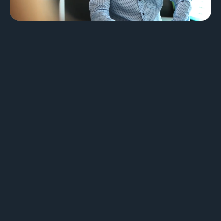
Brand Design & Grafik
Websites
Content-Kreation & Storytelling
Marketing
360° Marketing
Search-Marketing (SEO/GEO)
Online Werbung (SEA/SMA)
Social Media Marketing (SMM)
E-Mail Marketing
Applications
Web-Applikationen
CMS - Content Management System