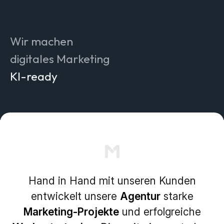
effizienter
innovativ
verständlich
Wir machen
authentisch
digitales Marketing
KI-ready
messbar
nachhaltig
zukunftstauglich
simpler
Hand in Hand mit unseren Kunden
entwickelt unsere
Agentur
starke
Marketing-Projekte
und erfolgreiche