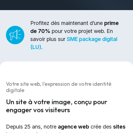
Design & Identité graphique
Création de sites web
Création de contenu & storytelling
Profitez dès maintenant d’une
prime
de 70%
pour votre projet web. En
Marketing
savoir plus sur
SME package digital
(LU)
.
Marketing 360°
Référencement (SEO/GEO)
Publicité en ligne (SEA/SMA)
Social Media Marketing (SMM)
Votre site web, l'expression de votre identité
Marketing par e-mail
digitale
Un site à votre image, conçu pour
Applications
engager vos visiteurs
Applications web
Depuis 25 ans, notre
agence web
crée des
sites
CMS - Systèmes de gestion de contenus