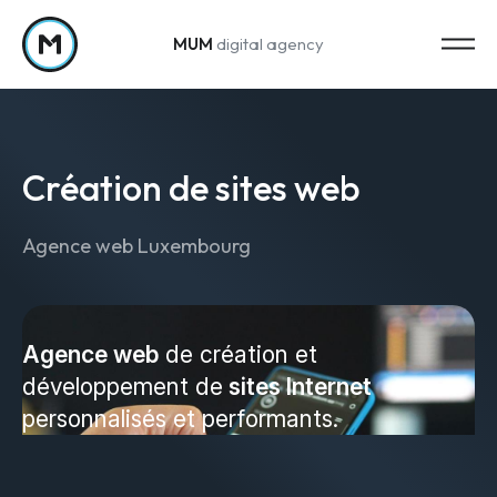
MUM
digital agency
Passer au contenu
Création de sites web
Agence web Luxembourg
Strategy
Stratégie marketing
Agence web
de création et
développement de
sites Internet
Web Analytics & Reporting
personnalisés et performants.
Creation