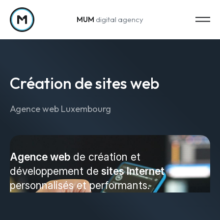
MUM
digital agency
Passer au contenu
Création de sites web
Agence web Luxembourg
Strategy
Stratégie marketing
Agence web
de création et
développement de
sites Internet
Web Analytics & Reporting
personnalisés et performants.
Creation