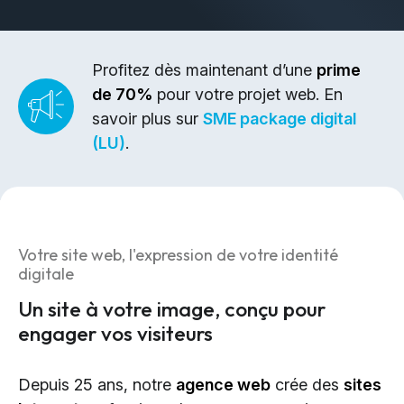
Design & Identité graphique
Création de sites web
Création de contenu & storytelling
Profitez dès maintenant d’une
prime
de 70%
pour votre projet web. En
Marketing
savoir plus sur
SME package digital
(LU)
.
Marketing 360°
Référencement (SEO/GEO)
Publicité en ligne (SEA/SMA)
Social Media Marketing (SMM)
Votre site web, l'expression de votre identité
Marketing par e-mail
digitale
Un site à votre image, conçu pour
Applications
engager vos visiteurs
Applications web
Depuis 25 ans, notre
agence web
crée des
sites
CMS - Systèmes de gestion de contenus