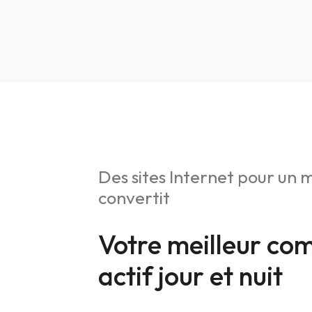
Des sites Internet pour un 
convertit
S
Stratég
Votre meilleur co
Web An
actif jour et nuit