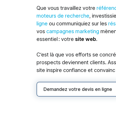
M
Que vous travaillez votre
référen
moteurs de recherche
, investiss
Market
ligne
ou communiquiez sur les
rés
Référe
vos
campagnes marketing
mènent
Publici
essentiel : votre
site web
.
Social
C’est là que vos efforts se concré
Market
prospects deviennent clients. As
site inspire confiance et convainc
Demandez votre devis en ligne