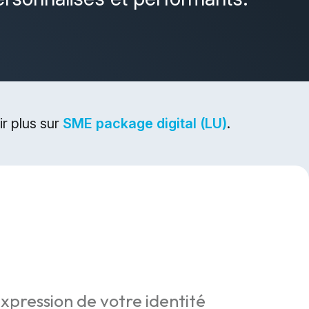
r plus sur
SME package digital (LU)
.
expression de votre identité