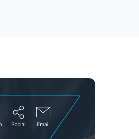
hique
torytelling