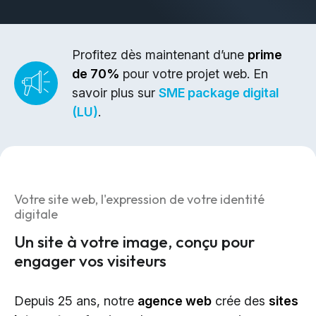
Design & Identité graphique
Création de sites web
Création de contenu & storytelling
Profitez dès maintenant d’une
prime
de 70%
pour votre projet web. En
Marketing
savoir plus sur
SME package digital
(LU)
.
Marketing 360°
Référencement (SEO/GEO)
Publicité en ligne (SEA/SMA)
Social Media Marketing (SMM)
Votre site web, l'expression de votre identité
Marketing par e-mail
digitale
Un site à votre image, conçu pour
Applications
engager vos visiteurs
Applications web
Depuis 25 ans, notre
agence web
crée des
sites
CMS - Systèmes de gestion de contenus