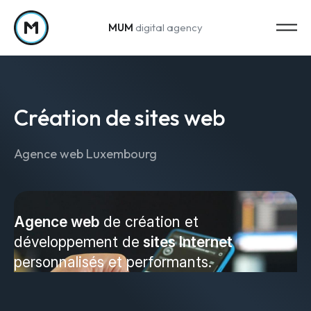
MUM
digital agency
Passer au contenu
Création de sites web
Agence web Luxembourg
Strategy
Stratégie marketing
Agence web
de création et
développement de
sites Internet
Web Analytics & Reporting
personnalisés et performants.
Creation