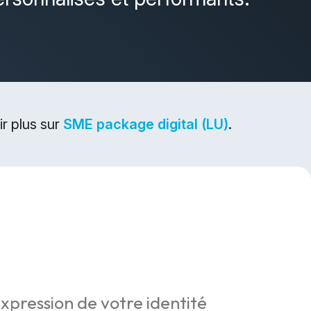
r plus sur
SME package digital (LU)
.
expression de votre identité