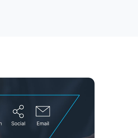
hique
torytelling