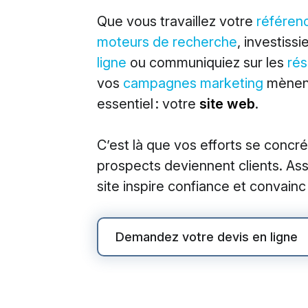
M
Que vous travaillez votre
référen
moteurs de recherche
, investiss
Market
ligne
ou communiquiez sur les
rés
Référe
vos
campagnes marketing
mènent
Publici
essentiel : votre
site web
.
Social
C’est là que vos efforts se concré
Market
prospects deviennent clients. As
site inspire confiance et convainc
Demandez votre devis en ligne