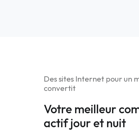
Des sites Internet pour un 
convertit
S
Stratég
Votre meilleur co
Web An
actif jour et nuit