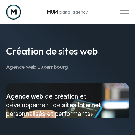
MUM
digital agency
Passer au contenu
Création de sites web
Agence web Luxembourg
Strategy
Stratégie marketing
Agence web
de création et
développement de
sites Internet
Web Analytics & Reporting
personnalisés et performants.
Creation