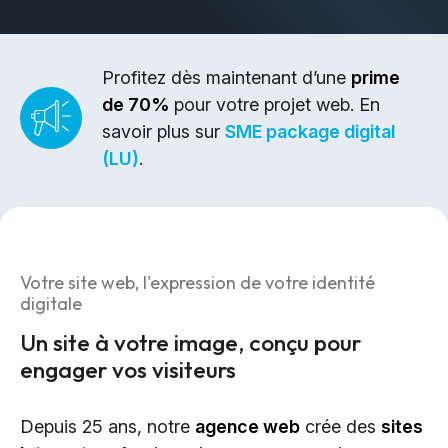
Design & Identité graphique
Création de sites web
Création de contenu & storytelling
Profitez dès maintenant d’une
prime
de 70%
pour votre projet web. En
Marketing
savoir plus sur
SME package digital
(LU)
.
Marketing 360°
Référencement (SEO/GEO)
Publicité en ligne (SEA/SMA)
Social Media Marketing (SMM)
Votre site web, l'expression de votre identité
Marketing par e-mail
digitale
Un site à votre image, conçu pour
Applications
engager vos visiteurs
Applications web
Depuis 25 ans, notre
agence web
crée des
sites
CMS - Systèmes de gestion de contenus