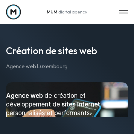
MUM
digital agency
Passer au contenu
Création de sites web
Agence web Luxembourg
Strategy
Stratégie marketing
Agence web
de création et
développement de
sites Internet
Web Analytics & Reporting
personnalisés et performants.
Creation