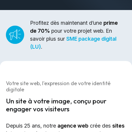
Design & Identité graphique
Création de sites web
Création de contenu & storytelling
Profitez dès maintenant d’une
prime
de 70%
pour votre projet web. En
Marketing
savoir plus sur
SME package digital
(LU)
.
Marketing 360°
Référencement (SEO/GEO)
Publicité en ligne (SEA/SMA)
Social Media Marketing (SMM)
Votre site web, l'expression de votre identité
Marketing par e-mail
digitale
Un site à votre image, conçu pour
Applications
engager vos visiteurs
Applications web
Depuis 25 ans, notre
agence web
crée des
sites
CMS - Systèmes de gestion de contenus