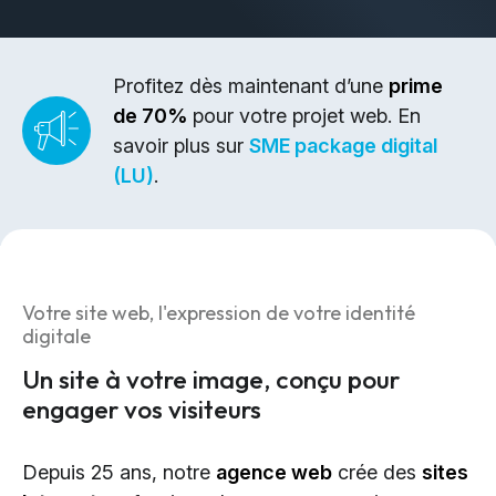
Design & Identité graphique
Création de sites web
Création de contenu & storytelling
Profitez dès maintenant d’une
prime
de 70%
pour votre projet web. En
Marketing
savoir plus sur
SME package digital
(LU)
.
Marketing 360°
Référencement (SEO/GEO)
Publicité en ligne (SEA/SMA)
Social Media Marketing (SMM)
Votre site web, l'expression de votre identité
Marketing par e-mail
digitale
Un site à votre image, conçu pour
Applications
engager vos visiteurs
Applications web
Depuis 25 ans, notre
agence web
crée des
sites
CMS - Systèmes de gestion de contenus