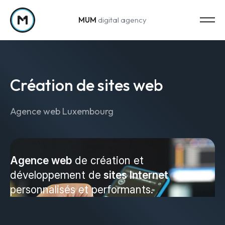
MUM
digital agency
Passer au contenu
Création de sites web
Agence web Luxembourg
Strategy
Stratégie marketing
Agence web
de création et
développement de
sites Internet
Web Analytics & Reporting
personnalisés et performants.
Creation