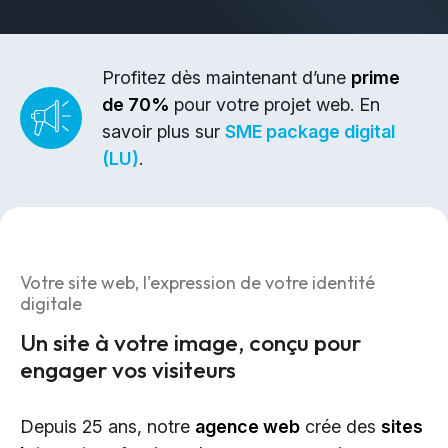
Design & Identité graphique
Création de sites web
Création de contenu & storytelling
Profitez dès maintenant d’une
prime
de 70%
pour votre projet web. En
Marketing
savoir plus sur
SME package digital
(LU)
.
Marketing 360°
Référencement (SEO/GEO)
Publicité en ligne (SEA/SMA)
Social Media Marketing (SMM)
Votre site web, l'expression de votre identité
Marketing par e-mail
digitale
Un site à votre image, conçu pour
Applications
engager vos visiteurs
Applications web
Depuis 25 ans, notre
agence web
crée des
sites
CMS - Systèmes de gestion de contenus