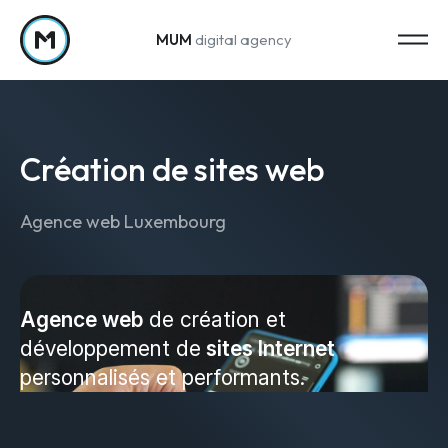
MUM
digital agency
Passer au contenu
Création de sites web
Agence web Luxembourg
Strategy
Stratégie marketing
Agence web
de création et
développement de
sites Internet
Web Analytics & Reporting
personnalisés et performants.
Creation