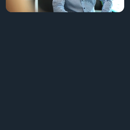
Design & Identité graphique
Création de sites web
Création de contenu & storytelling
Marketing
Marketing 360°
Référencement (SEO/GEO)
Publicité en ligne (SEA/SMA)
Social Media Marketing (SMM)
Marketing par e-mail
Applications
Applications web
CMS - Systèmes de gestion de contenus