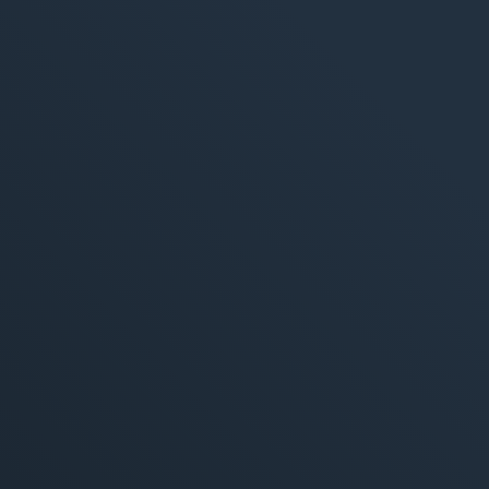
M
Market
Référe
Publici
Social
Market