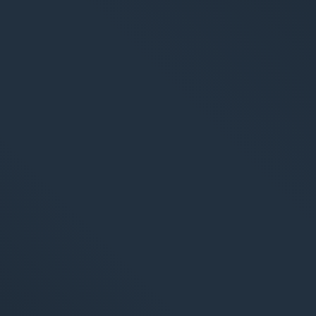
arketing
Applications
ing 360°
Applications web
ncement (SEO/GEO)
CMS - Systèmes de ges
té en ligne (SEA/SMA)
Cloud Services
 Media Marketing (SMM)
Solutions IA
ing par e-mail