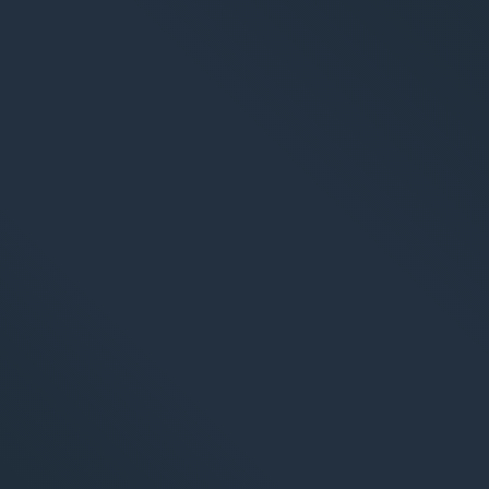
S
Stratég
Web An