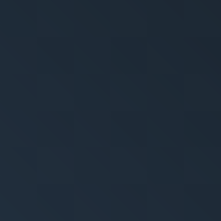
hique
torytelling