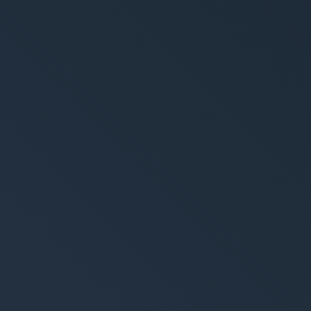
trategy
Creation
ie marketing
Design & Identité grap
alytics & Reporting
Création de sites web
Création de contenu & s