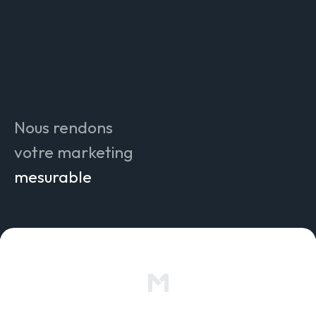
attrayant
efficace
innovant
compréhensible
authentique
Nous rendons
compatible IA
votre marketing
mesurable
durable
pérenne
simple