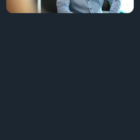
Design & Identité graphique
Création de sites web
Création de contenu & storytelling
Marketing
Marketing 360°
Référencement (SEO/GEO)
Publicité en ligne (SEA/SMA)
Social Media Marketing (SMM)
Marketing par e-mail
Applications
Applications web
CMS - Systèmes de gestion de contenus