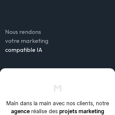
attrayant
efficace
innovant
compréhensible
Nous rendons
authentique
votre marketing
compatible IA
mesurable
durable
pérenne
simple
Main dans la main avec nos clients, notre
agence
réalise des
projets marketing