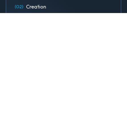
Creation
Designs, sites web & contenus qui
font rayonner votre marque.
Design & Identité graphique
Création de sites web
Création de contenu & storytelling