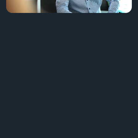
Design & Identité graphique
Création de sites web
Création de contenu & storytelling
Marketing
Marketing 360°
Référencement (SEO/GEO)
Publicité en ligne (SEA/SMA)
Social Media Marketing (SMM)
Marketing par e-mail
Applications
Applications web
CMS - Systèmes de gestion de contenus