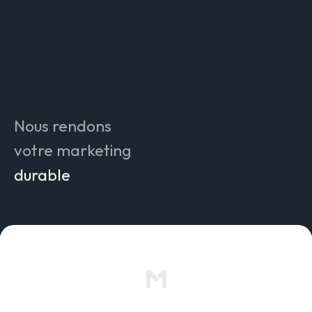
attrayant
efficace
innovant
compréhensible
authentique
compatible IA
Nous rendons
mesurable
votre marketing
durable
pérenne
simple