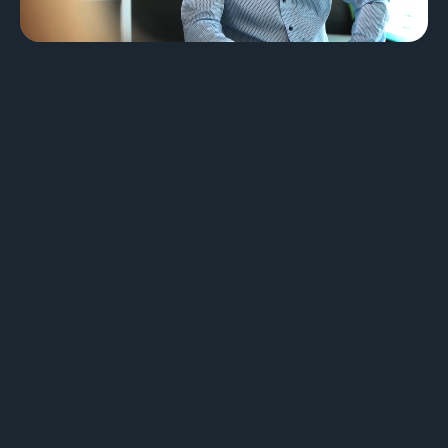
Design & Identité graphique
Création de sites web
Création de contenu & storytelling
Marketing
Marketing 360°
Référencement (SEO/GEO)
Publicité en ligne (SEA/SMA)
Social Media Marketing (SMM)
Marketing par e-mail
Applications
Applications web
CMS - Systèmes de gestion de contenus